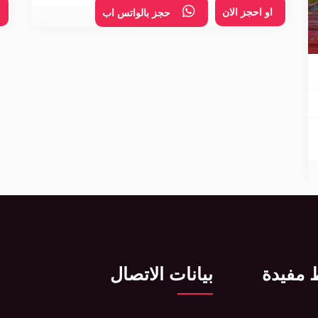
او احجز الان
حجز بالواتس اب
 مفيدة
بيانات الاتصال