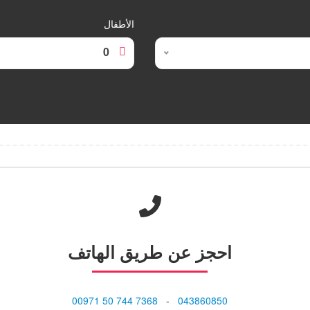
الأطفال
0
احجز
عن طريق الهاتف
⁦00971 50 744 7368⁩
-
043860850