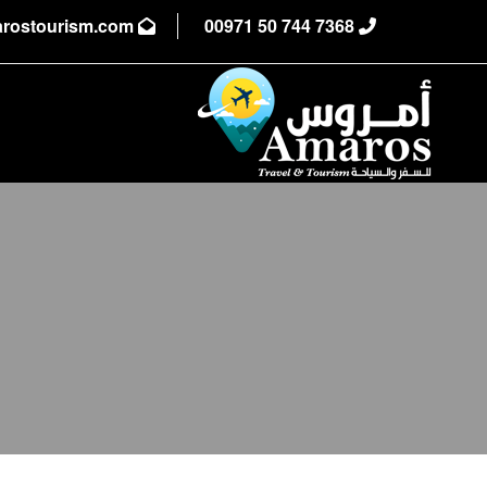
info@amarostourism.com
⁦00971 50 744 7368⁩