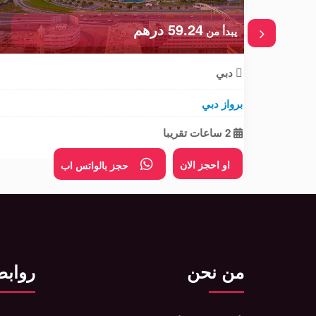
59.24 درهم
يبدأ من
دبي
برواز دبي
2 ساعات تقريبا
او احجز الان
حجز بالواتس اب
من نحن
روابط