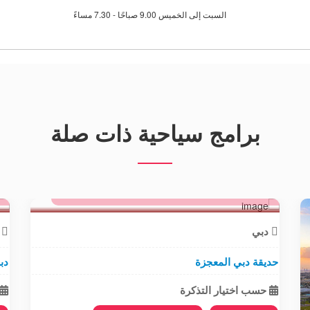
السبت إلى الخميس 9.00 صباحًا - 7.30 مساءً
برامج سياحية ذات صلة
59.05 درهم
يبدأ من
ي
دبي
د
حديقة دبي المعجزة
دب
حسب اختيار التذكرة